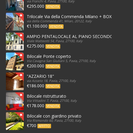
via Franchi 4, Pavia, 27100, Italy
€295.000
VENDITA
Trilocale Via della Commenda Milano + BOX
via della Commenda 41, Milan, 20122, Italy
€1.100.000
VENDITA
AMPIO PENTALOCALE AL PIANO SECONDO
Viale Matteotti 54, Pavia, 27100, Italy
€275.000
VENDITA
Bilocale Ponte coperto
Via Cavagna San Giuliani 5, Pavia, 27100, Italy
€200.000
VENDITA
"AZZARIO 18"
via Azzario 18, Pavia, 27100, Italy
€186.000
VENDITA
Bilocale ristrutturato
Via Vittadini 7, Pavia, 27100, Italy
€178.000
VENDITA
Bilocale con giardino privato
Via Rismondo 60, Pavia, 27100, Italy
€700
AFFITTO