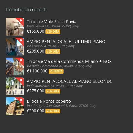
Immobili più recenti
Trilocale Viale Sicilia Pavia
Viale Sicilia 115, Pavia, 27100, Italy
€165.000
VENDITA
AMPIO PENTALOCALE - ULTIMO PIANO
via Franchi 4, Pavia, 27100, Italy
€295.000
VENDITA
Trilocale Via della Commenda Milano + BOX
via della Commenda 41, Milan, 20122, Italy
€1.100.000
VENDITA
AMPIO PENTALOCALE AL PIANO SECONDO
Viale Matteotti 54, Pavia, 27100, Italy
€275.000
VENDITA
Bilocale Ponte coperto
Via Cavagna San Giuliani 5, Pavia, 27100, Italy
€200.000
VENDITA