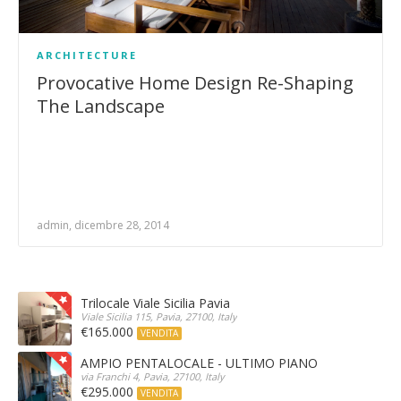
ARCHITECTURE
Provocative Home Design Re-Shaping
The Landscape
admin, dicembre 28, 2014
Trilocale Viale Sicilia Pavia
Viale Sicilia 115, Pavia, 27100, Italy
€165.000
VENDITA
AMPIO PENTALOCALE - ULTIMO PIANO
via Franchi 4, Pavia, 27100, Italy
€295.000
VENDITA