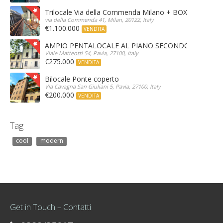
Trilocale Via della Commenda Milano + BOX
via della Commenda 41, Milan, 20122, Italy
€1.100.000
VENDITA
AMPIO PENTALOCALE AL PIANO SECONDO
Viale Matteotti 54, Pavia, 27100, Italy
€275.000
VENDITA
Bilocale Ponte coperto
Via Cavagna San Giuliani 5, Pavia, 27100, Italy
€200.000
VENDITA
Tag
cool
modern
Get in Touch – Contatti